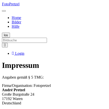
FotoPretzel
Home
Bilder
Hilfe
Login
Impressum
Angaben gemäß § 5 TMG:
Firma/Organisation: Fotopretzel
André Pretzel
Große Burgstraße 24
17192 Waren
Deutschland